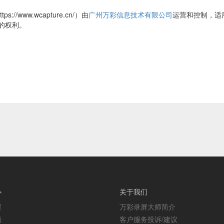
s://www.wcapture.cn/）由
广州万彩信息技术有限公司
运营和控制，适
的权利。
心
关于我们
程
万彩录屏大师简介
题
客户服务投诉/建议