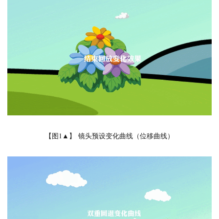
【图1▲】 镜头预设变化曲线（位移曲线）