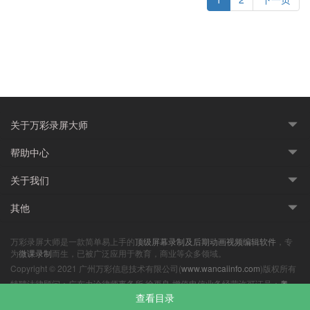
关于万彩录屏大师
帮助中心
关于我们
其他
万彩录屏大师是一款简单易上手的
顶级屏幕录制及后期动画视频编辑软件
，专
为
微课录制
而生，已被广泛应用于教育，商业等众多领域。
Copyright © 2021 广州万彩信息技术有限公司(
www.wancaiinfo.com
)版权所有
特聘法律顾问：广东力诠律师事务所 徐再良 增值电信业务经营许可证号：
粤
B2-20210262
|
粤ICP备14041046号-7
查看目录